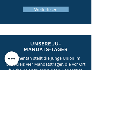
Weiterlesen
UNSERE JU-
MANDATS-TÄGER
Momentan stellt die Junge Union im
Landkreis vier Mandatsträger, die vor Ort
für die Belange der jungen Generation
eintreten. Eure Ansprechpartner in den
kommunalen Parlamenten sowie
deren Kontaktadaten findet ihr hier.
Weiterlesen